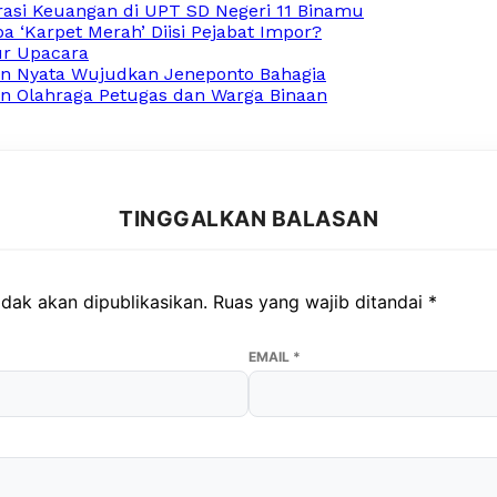
rasi Keuangan di UPT SD Negeri 11 Binamu
 ‘Karpet Merah’ Diisi Pejabat Impor?
ur Upacara
an Nyata Wujudkan Jeneponto Bahagia
n Olahraga Petugas dan Warga Binaan
TINGGALKAN BALASAN
dak akan dipublikasikan.
Ruas yang wajib ditandai
*
EMAIL
*