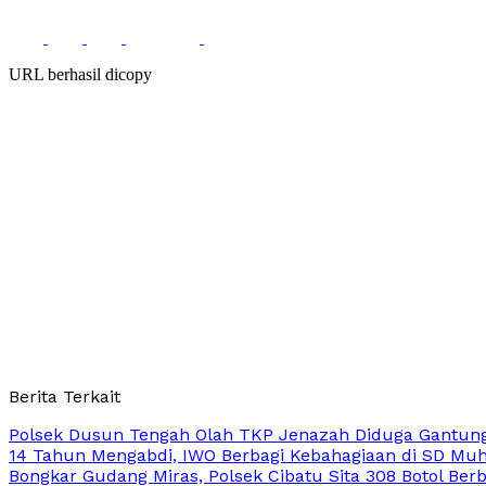
URL berhasil dicopy
Berita Terkait
Polsek Dusun Tengah Olah TKP Jenazah Diduga Gantung
14 Tahun Mengabdi, IWO Berbagi Kebahagiaan di SD Mu
Bongkar Gudang Miras, Polsek Cibatu Sita 308 Botol Berb