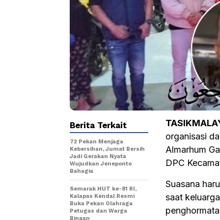
TASIKMALA
Berita Terkait
organisasi d
72 Pekan Menjaga
Almarhum Gal
Kebersihan, Jumat Bersih
Jadi Gerakan Nyata
DPC Kecamata
Wujudkan Jeneponto
Bahagia
Suasana haru
Semarak HUT ke-81 RI,
saat keluarg
Kalapas Kendal Resmi
Buka Pekan Olahraga
penghormatan
Petugas dan Warga
Binaan