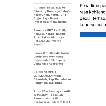
Kehadiran pa
Puluhan Siswa SDN 01
rasa kehilang
Ciherang Dramaga Diduga
Keracunan, Ketua FJP2
peduli terhad
Bogor Raya Desak
Investigasi Menyeluruh
kebersamaan 
Semarak HUT ke-81 RI,
Kalapas Kendal Resmi
Buka Pekan Olahraga
Petugas dan Warga
Binaan
Pasca OTT Bupati, Kantor
Dindikpora Pemalang
Digeledah KPK, Kepala
Dinas Siap Kooperatif
KRISIS SAMPAH
ENREKANG: Armada
Ditambah, Tapi Kepedulian
Pemimpin Jadi Kunci
Bupati Tasikmalaya Lantik
18 Pejabat, Tegaskan
Penempatan ASN
Berdasarkan Sistem Merit