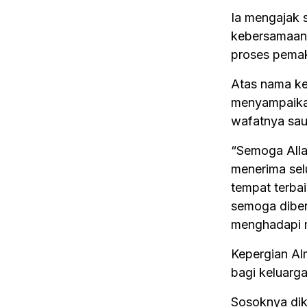
Ia mengajak s
kebersamaan,
proses pemak
Atas nama ke
menyampaikan
wafatnya sau
“Semoga Alla
menerima sel
tempat terbai
semoga diber
menghadapi mu
Kepergian A
bagi keluarg
Sosoknya dik