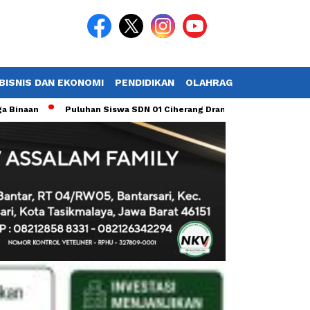
BISNIS DAN EKONOMI
PENDIDIKAN
OLAHRAGA
POTRET TV
Puluhan Siswa SDN 01 Ciherang Dramaga Diduga Keracunan, Ketua F