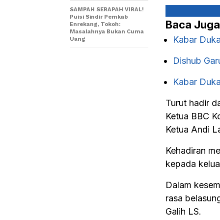
SAMPAH SERAPAH VIRAL!
Puisi Sindir Pemkab
Baca Juga
Enrekang, Tokoh:
Masalahnya Bukan Cuma
Kabar Duka
Uang
Dishub Gar
Kabar Duka
Turut hadir d
Ketua BBC Ko
Ketua Andi La
Kehadiran me
kepada kelua
Dalam kesemp
rasa belasu
Galih LS.