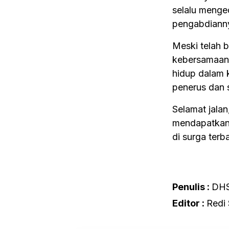
selalu menge
pengabdiann
Meski telah 
kebersamaan 
hidup dalam 
penerus dan 
Selamat jala
mendapatkan 
di surga terb
Penulis :
DH
Editor :
Redi