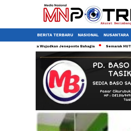
BERITA TERBARU
NASIONAL
NUSANTARA
akan Nyata Wujudkan Jeneponto Bahagia
Semarak HUT ke-81 RI, K