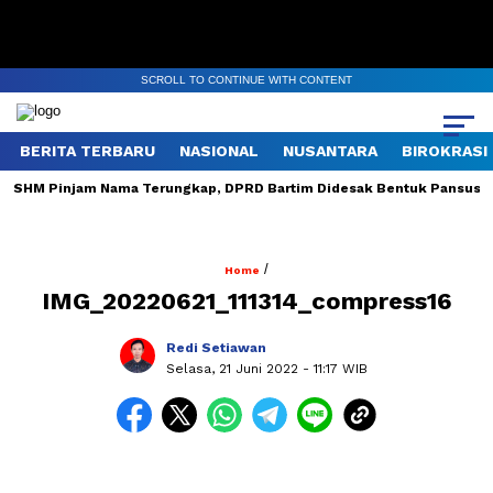
SCROLL TO CONTINUE WITH CONTENT
BERITA TERBARU
NASIONAL
NUSANTARA
BIROKRASI
17 SHM Pinjam Nama Terungkap, DPRD Bartim Didesak Bentuk Pansus
/
Home
IMG_20220621_111314_compress16
Redi Setiawan
Selasa, 21 Juni 2022
- 11:17 WIB