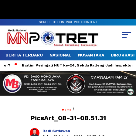
SCROLL TO CONTINUE WITH CONTENT
BERITA TERBARU
NASIONAL
NUSANTARA
BIROKRASI
or?
Bartim Peringati HUT ke-24, Sekda Kalteng Jadi Inspektur Up
/
Home
PicsArt_08-31-08.51.31
Redi Setiawan