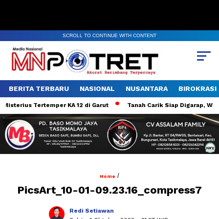
SCROLL TO CONTINUE WITH CONTENT
BERITA TERBARU
NASIONAL
NUSANTARA
BIROKRASI
isterius Tertemper KA 12 di Garut
Tanah Carik Siap Digarap, Warg
/
Home
PicsArt_10-01-09.23.16_compress7
Redi Setiawan