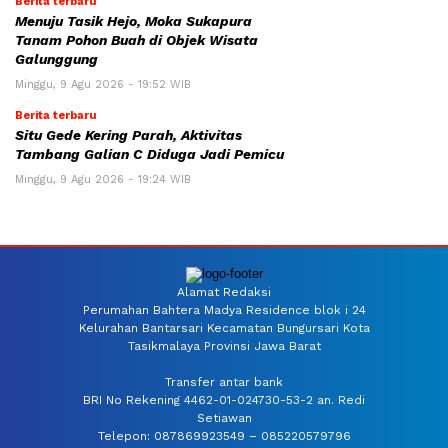
Berita terbaru
Menuju Tasik Hejo, Moka Sukapura
Tanam Pohon Buah di Objek Wisata
Galunggung
Minggu, 9 Agu 2026 - 19:52 WIB
Berita terbaru
Situ Gede Kering Parah, Aktivitas
Tambang Galian C Diduga Jadi Pemicu
Minggu, 9 Agu 2026 - 19:24 WIB
Alamat Redaksi
Perumahan Bahtera Madya Residence blok i 24
Kelurahan Bantarsari Kecamatan Bungursari Kota
Tasikmalaya Provinsi Jawa Barat
Transfer antar bank
BRI No Rekening 4462-01-024730-53-2 an. Redi
Setiawan
Telepon: 087869923549 – 085220579796