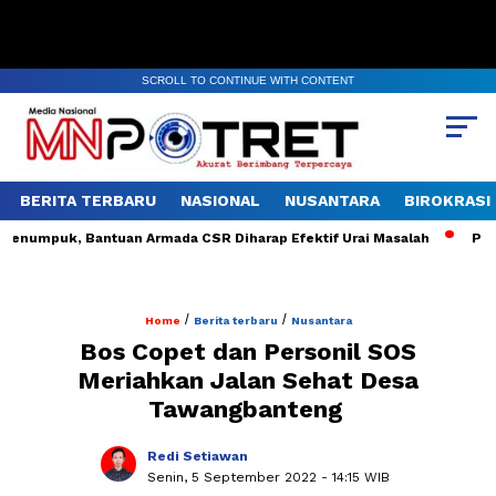
SCROLL TO CONTINUE WITH CONTENT
BERITA TERBARU
NASIONAL
NUSANTARA
BIROKRASI
umpuk, Bantuan Armada CSR Diharap Efektif Urai Masalah
PT ISA
/
/
Home
Berita terbaru
Nusantara
Bos Copet dan Personil SOS
Meriahkan Jalan Sehat Desa
Tawangbanteng
Redi Setiawan
Senin, 5 September 2022
- 14:15 WIB