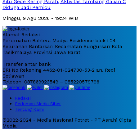
Situ Gede Kering Parah, Aktivitas Tambang Galian C
Diduga Jadi Pemicu
Minggu, 9 Agu 2026 - 19:24 WIB
Alamat Redaksi
Perumahan Bahtera Madya Residence blok i 24
Kelurahan Bantarsari Kecamatan Bungursari Kota
Tasikmalaya Provinsi Jawa Barat
Transfer antar bank
BRI No Rekening 4462-01-024730-53-2 an. Redi
Setiawan
Telepon: 087869923549 – 085220579796
Redaksi
Pedoman Media Siber
Tentang Kami
©2022-2024 - Media Nasional Potret - PT Asrahi Cipta
Media