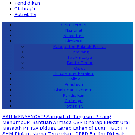
Pendidikan
Olahraga
Potret TV
Berita terbaru
Nasional
Nusantara
Birokrasi
Kabupaten Pakpak Bharat
Enrekang
Tasikmalaya
Barito Timur
Garut
Hukum dan Kriminal
Politik
Peristiwa
Bisnis dan Ekonomi
Pendidikan
Olahraga
Potret TV
BAU MENYENGAT! Sampah di Tanjakan Pinang
Menumpuk, Bantuan Armada CSR Diharap Efektif Urai
Masalah
PT ISA Diduga Garap Lahan di Luar HGU: 117
SHM Pinjam Nama Terungkap, DPRD Bartim Didesak