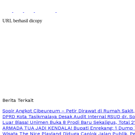
URL berhasil dicopy
Berita Terkait
Sopir Angkot Cibeureum – Petir Dirawat di Rumah Sakit,
DPRD Kota Tasikmalaya Desak Audit Internal RSUD dr. S
Luar Biasa! Unimen Buka 8 Prodi Baru Sekaligus, Total 
ARMADA TUA JADI KENDALA! Bupati Enrekang: 1 Dump T
Wisata The Nice Playland Diduga Caplok Jalan Publik, Pe