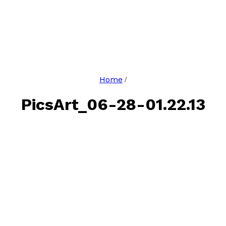
Home
/
PicsArt_06-28-01.22.13