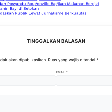
an Posyandu Bougenville Bagikan Makanan Bergizi
nin Bayi di Selokan
askan Publik Lewat Jurnalisme Berkualitas
TINGGALKAN BALASAN
dak akan dipublikasikan.
Ruas yang wajib ditandai
*
EMAIL
*