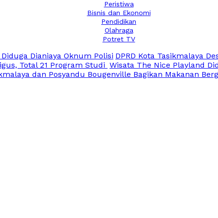
Peristiwa
Bisnis dan Ekonomi
Pendidikan
Olahraga
Potret TV
 Diduga Dianiaya Oknum Polisi
DPRD Kota Tasikmalaya Des
igus, Total 21 Program Studi
Wisata The Nice Playland Di
kmalaya dan Posyandu Bougenville Bagikan Makanan Berg