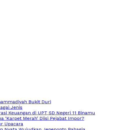
hammadiyah Bukit Duri
agai Jenis
rasi Keuangan di UPT SD Negeri 11 Binamu
 ‘Karpet Merah’ Diisi Pejabat Impor?
ur Upacara
an Nyata Wujudkan Jeneponto Bahagia