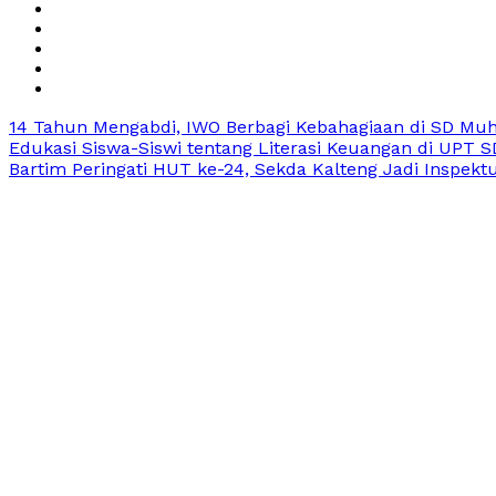
14 Tahun Mengabdi, IWO Berbagi Kebahagiaan di SD Mu
Edukasi Siswa-Siswi tentang Literasi Keuangan di UPT S
Bartim Peringati HUT ke-24, Sekda Kalteng Jadi Inspekt