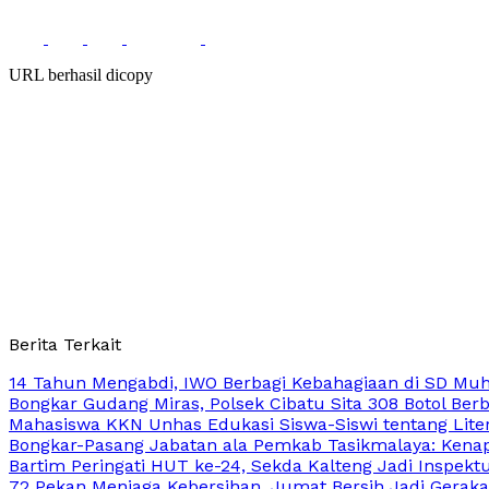
URL berhasil dicopy
Berita Terkait
14 Tahun Mengabdi, IWO Berbagi Kebahagiaan di SD Mu
Bongkar Gudang Miras, Polsek Cibatu Sita 308 Botol Berb
Mahasiswa KKN Unhas Edukasi Siswa-Siswi tentang Lite
Bongkar-Pasang Jabatan ala Pemkab Tasikmalaya: Kenapa
Bartim Peringati HUT ke-24, Sekda Kalteng Jadi Inspekt
72 Pekan Menjaga Kebersihan, Jumat Bersih Jadi Gerak