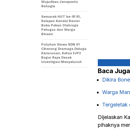
Wujudkan Jeneponto
Bahagia
Semarak HUT ke-81 RI,
Kalapas Kendal Resmi
Buka Pekan Olahraga
Petugas dan Warga
Binaan
Puluhan Siswa SDN 01
Ciherang Dramaga Diduga
Keracunan, Ketua FJP2
Bogor Raya Desak
Investigasi Menyeluruh
Baca Juga
Dikira Bon
Warga Mang
Tergeletak
Dijelaskan K
pihaknya me