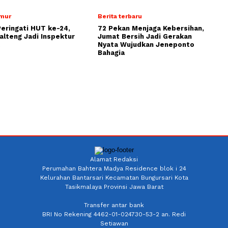
imur
Berita terbaru
Peringati HUT ke-24,
72 Pekan Menjaga Kebersihan,
alteng Jadi Inspektur
Jumat Bersih Jadi Gerakan
Nyata Wujudkan Jeneponto
Bahagia
Alamat Redaksi
Perumahan Bahtera Madya Residence blok i 24
Kelurahan Bantarsari Kecamatan Bungursari Kota
Tasikmalaya Provinsi Jawa Barat
Transfer antar bank
BRI No Rekening 4462-01-024730-53-2 an. Redi
Setiawan