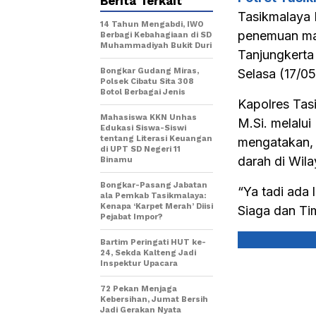
Berita Terkait
Tasikmalaya 
14 Tahun Mengabdi, IWO
penemuan ma
Berbagi Kebahagiaan di SD
Muhammadiyah Bukit Duri
Tanjungkert
Bongkar Gudang Miras,
Selasa (17/0
Polsek Cibatu Sita 308
Botol Berbagai Jenis
Kapolres Tas
Mahasiswa KKN Unhas
M.Si. melalu
Edukasi Siswa-Siswi
tentang Literasi Keuangan
mengatakan,
di UPT SD Negeri 11
darah di Wil
Binamu
Bongkar-Pasang Jabatan
“Ya tadi ada
ala Pemkab Tasikmalaya:
Kenapa ‘Karpet Merah’ Diisi
Siaga dan Tim
Pejabat Impor?
Bartim Peringati HUT ke-
24, Sekda Kalteng Jadi
Inspektur Upacara
72 Pekan Menjaga
Kebersihan, Jumat Bersih
Jadi Gerakan Nyata