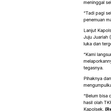
meninggal se
“Tadi pagi s
penemuan may
Lanjut Kapol
Juju Juariah
luka dan terg
“Kami langsu
melaporkanny
tegasnya.
Pihaknya dan
mengumpulkan
“Belum bisa 
hasil olah TK
Kapolsek.
(R