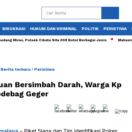
BIROKRASI
HUKUM DAN KRIMINAL
POLITIK
PERISTIWA
 Miras, Polsek Cibatu Sita 308 Botol Berbagai Jenis
Mahasiswa K
Berita terbaru
Peristiwa
/
/
uan Bersimbah Darah, Warga Kp
debag Geger
malaya
– Piket Siaga dan Tim Identifikasi Polres