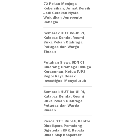
72 Pekan Menjaga
Kebersihan, Jumat Bersih
Jadi Gerakan Nyata
Wujudkan Jeneponto
Bahagia
Semarak HUT ke-81 RI,
Kalapas Kendal Resmi
Buka Pekan Olahraga
Petugas dan Warga
Binaan
Puluhan Siswa SDN 01
Ciherang Dramaga Diduga
Keracunan, Ketua FJP2
Bogor Raya Desak
Investigasi Menyeluruh
Semarak HUT ke-81 RI,
Kalapas Kendal Resmi
Buka Pekan Olahraga
Petugas dan Warga
Binaan
Pasca OTT Bupati, Kantor
Dindikpora Pemalang
Digeledah KPK, Kepala
Dinas Siap Kooperatif