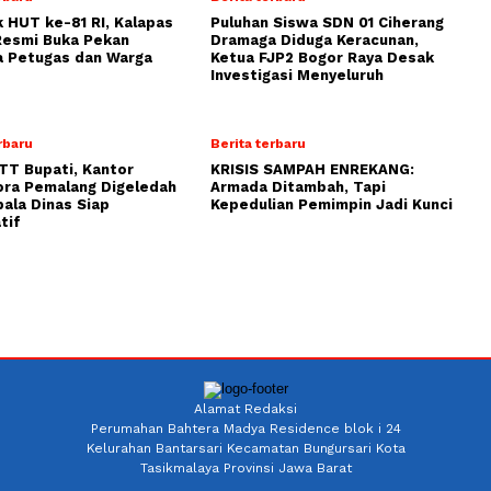
 HUT ke-81 RI, Kalapas
Puluhan Siswa SDN 01 Ciherang
Resmi Buka Pekan
Dramaga Diduga Keracunan,
a Petugas dan Warga
Ketua FJP2 Bogor Raya Desak
Investigasi Menyeluruh
rbaru
Berita terbaru
TT Bupati, Kantor
KRISIS SAMPAH ENREKANG:
ora Pemalang Digeledah
Armada Ditambah, Tapi
pala Dinas Siap
Kepedulian Pemimpin Jadi Kunci
tif
Alamat Redaksi
Perumahan Bahtera Madya Residence blok i 24
Kelurahan Bantarsari Kecamatan Bungursari Kota
Tasikmalaya Provinsi Jawa Barat