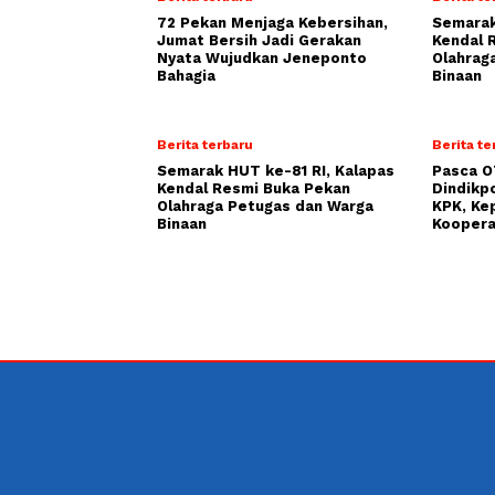
72 Pekan Menjaga Kebersihan,
Semarak
Jumat Bersih Jadi Gerakan
Kendal 
Nyata Wujudkan Jeneponto
Olahrag
Bahagia
Binaan
Berita terbaru
Berita te
Semarak HUT ke-81 RI, Kalapas
Pasca O
Kendal Resmi Buka Pekan
Dindikp
Olahraga Petugas dan Warga
KPK, Ke
Binaan
Koopera