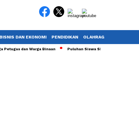
BISNIS DAN EKONOMI
PENDIDIKAN
OLAHRAGA
POTRET TV
Petugas dan Warga Binaan
Puluhan Siswa SDN 01 Ciherang Dramaga