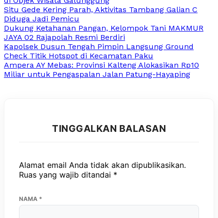
di Objek Wisata Galunggung
Situ Gede Kering Parah, Aktivitas Tambang Galian C
Diduga Jadi Pemicu
Dukung Ketahanan Pangan, Kelompok Tani MAKMUR
JAYA 02 Rajapolah Resmi Berdiri
Kapolsek Dusun Tengah Pimpin Langsung Ground
Check Titik Hotspot di Kecamatan Paku
Ampera AY Mebas: Provinsi Kalteng Alokasikan Rp10
Miliar untuk Pengaspalan Jalan Patung-Hayaping
TINGGALKAN BALASAN
Alamat email Anda tidak akan dipublikasikan.
Ruas yang wajib ditandai
*
NAMA
*