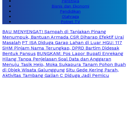
Peristiwa
Bisnis dan Ekonomi
Pendidikan
Olahraga
Potret TV
BAU MENYENGAT! Sampah di Tanjakan Pinang
Menumpuk, Bantuan Armada CSR Diharap Efektif Urai
Masalah
PT ISA Diduga Garap Lahan di Luar HGU: 117
SHM Pinjam Nama Terungkap, DPRD Bartim Didesak
Bentuk Pansus
BUNGKAM: Pos Lapor Bupati Enrekang
Hilang Tanpa Penjelasan Soal Data dan Anggaran
Menuju Tasik Hejo, Moka Sukapura Tanam Pohon Buah
di Objek Wisata Galunggung
Situ Gede Kering Parah,
Aktivitas Tambang Galian C Diduga Jadi Pemicu