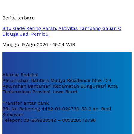
Berita terbaru
Situ Gede Kering Parah, Aktivitas Tambang Galian C
Diduga Jadi Pemicu
Minggu, 9 Agu 2026 - 19:24 WIB
Alamat Redaksi
Perumahan Bahtera Madya Residence blok i 24
Kelurahan Bantarsari Kecamatan Bungursari Kota
Tasikmalaya Provinsi Jawa Barat
Transfer antar bank
BRI No Rekening 4462-01-024730-53-2 an. Redi
Setiawan
Telepon: 087869923549 – 085220579796