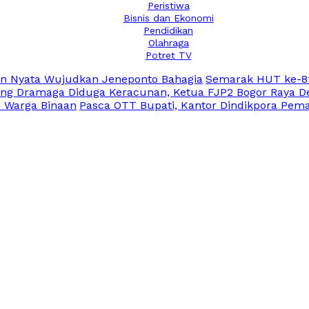
Peristiwa
Bisnis dan Ekonomi
Pendidikan
Olahraga
Potret TV
an Nyata Wujudkan Jeneponto Bahagia
Semarak HUT ke-81
ng Dramaga Diduga Keracunan, Ketua FJP2 Bogor Raya De
n Warga Binaan
Pasca OTT Bupati, Kantor Dindikpora Pema