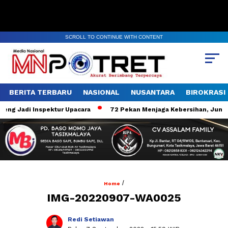
SCROLL TO CONTINUE WITH CONTENT
BERITA TERBARU
NASIONAL
NUSANTARA
BIROKRASI
eng Jadi Inspektur Upacara
72 Pekan Menjaga Kebersihan, Jumat 
/
Home
IMG-20220907-WA0025
Redi Setiawan