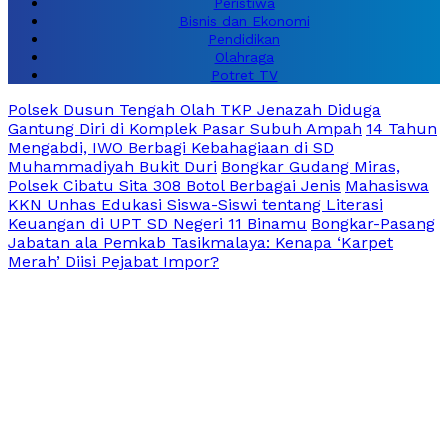
Peristiwa
Bisnis dan Ekonomi
Pendidikan
Olahraga
Potret TV
Polsek Dusun Tengah Olah TKP Jenazah Diduga
Gantung Diri di Komplek Pasar Subuh Ampah
14 Tahun
Mengabdi, IWO Berbagi Kebahagiaan di SD
Muhammadiyah Bukit Duri
Bongkar Gudang Miras,
Polsek Cibatu Sita 308 Botol Berbagai Jenis
Mahasiswa
KKN Unhas Edukasi Siswa-Siswi tentang Literasi
Keuangan di UPT SD Negeri 11 Binamu
Bongkar-Pasang
Jabatan ala Pemkab Tasikmalaya: Kenapa ‘Karpet
Merah’ Diisi Pejabat Impor?