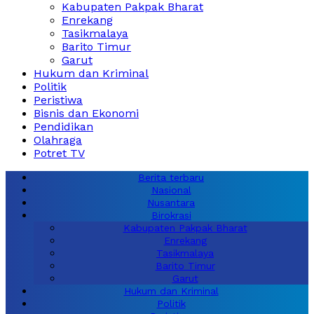
Kabupaten Pakpak Bharat
Enrekang
Tasikmalaya
Barito Timur
Garut
Hukum dan Kriminal
Politik
Peristiwa
Bisnis dan Ekonomi
Pendidikan
Olahraga
Potret TV
Berita terbaru
Nasional
Nusantara
Birokrasi
Kabupaten Pakpak Bharat
Enrekang
Tasikmalaya
Barito Timur
Garut
Hukum dan Kriminal
Politik