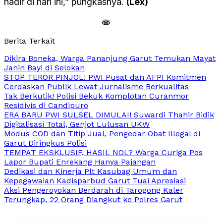
hadir di hari ini,” pungkasnya.
(Lex)
Berita Terkait
Dikira Boneka, Warga Pananjung Garut Temukan Mayat
Janin Bayi di Selokan
STOP TEROR PINJOL! PWI Pusat dan AFPI Komitmen
Cerdaskan Publik Lewat Jurnalisme Berkualitas
Tak Berkutik! Polisi Bekuk Komplotan Curanmor
Residivis di Candipuro
ERA BARU PWI SULSEL DIMULAI! Suwardi Thahir Bidik
Digitalisasi Total, Genjot Lulusan UKW
Modus COD dan Titip Jual, Pengedar Obat Illegal di
Garut Diringkus Polisi
TEMPAT EKSKLUSIF, HASIL NOL? Warga Curiga Pos
Lapor Bupati Enrekang Hanya Pajangan
Dedikasi dan Kinerja Plt Kasubag Umum dan
Kepegawaian Kadisparbud Garut Tuai Apresiasi
Aksi Pengeroyokan Berdarah di Tarogong Kaler
Terungkap, 22 Orang Diangkut ke Polres Garut