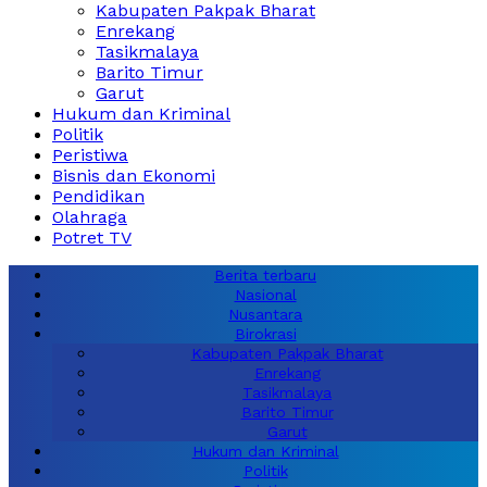
Kabupaten Pakpak Bharat
Enrekang
Tasikmalaya
Barito Timur
Garut
Hukum dan Kriminal
Politik
Peristiwa
Bisnis dan Ekonomi
Pendidikan
Olahraga
Potret TV
Berita terbaru
Nasional
Nusantara
Birokrasi
Kabupaten Pakpak Bharat
Enrekang
Tasikmalaya
Barito Timur
Garut
Hukum dan Kriminal
Politik