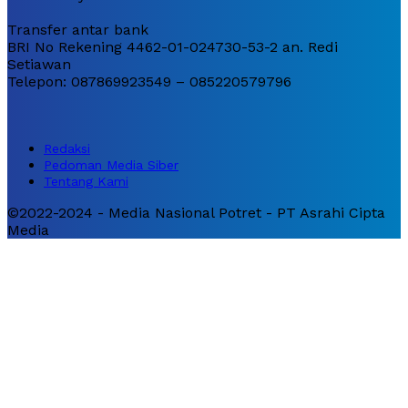
Transfer antar bank
BRI No Rekening 4462-01-024730-53-2 an. Redi
Setiawan
Telepon: 087869923549 – 085220579796
Redaksi
Pedoman Media Siber
Tentang Kami
©2022-2024 - Media Nasional Potret - PT Asrahi Cipta
Media