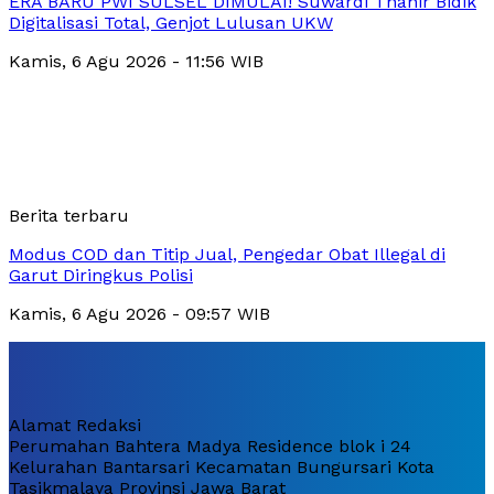
ERA BARU PWI SULSEL DIMULAI! Suwardi Thahir Bidik
Digitalisasi Total, Genjot Lulusan UKW
Kamis, 6 Agu 2026 - 11:56 WIB
Berita terbaru
Modus COD dan Titip Jual, Pengedar Obat Illegal di
Garut Diringkus Polisi
Kamis, 6 Agu 2026 - 09:57 WIB
Alamat Redaksi
Perumahan Bahtera Madya Residence blok i 24
Kelurahan Bantarsari Kecamatan Bungursari Kota
Tasikmalaya Provinsi Jawa Barat