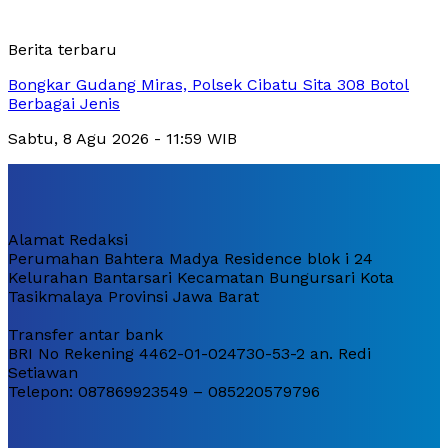
Berita terbaru
Bongkar Gudang Miras, Polsek Cibatu Sita 308 Botol
Berbagai Jenis
Sabtu, 8 Agu 2026 - 11:59 WIB
Alamat Redaksi
Perumahan Bahtera Madya Residence blok i 24
Kelurahan Bantarsari Kecamatan Bungursari Kota
Tasikmalaya Provinsi Jawa Barat
Transfer antar bank
BRI No Rekening 4462-01-024730-53-2 an. Redi
Setiawan
Telepon: 087869923549 – 085220579796