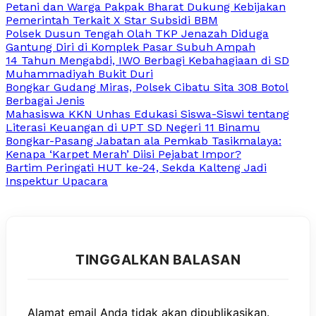
Petani dan Warga Pakpak Bharat Dukung Kebijakan
Pemerintah Terkait X Star Subsidi BBM
Polsek Dusun Tengah Olah TKP Jenazah Diduga
Gantung Diri di Komplek Pasar Subuh Ampah
14 Tahun Mengabdi, IWO Berbagi Kebahagiaan di SD
Muhammadiyah Bukit Duri
Bongkar Gudang Miras, Polsek Cibatu Sita 308 Botol
Berbagai Jenis
Mahasiswa KKN Unhas Edukasi Siswa-Siswi tentang
Literasi Keuangan di UPT SD Negeri 11 Binamu
Bongkar-Pasang Jabatan ala Pemkab Tasikmalaya:
Kenapa ‘Karpet Merah’ Diisi Pejabat Impor?
Bartim Peringati HUT ke-24, Sekda Kalteng Jadi
Inspektur Upacara
TINGGALKAN BALASAN
Alamat email Anda tidak akan dipublikasikan.