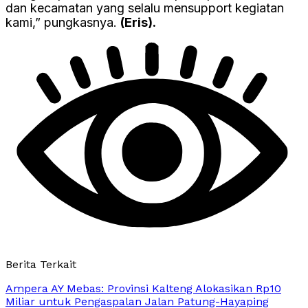
dan kecamatan yang selalu mensupport kegiatan
kami,” pungkasnya.
(Eris).
Berita Terkait
Ampera AY Mebas: Provinsi Kalteng Alokasikan Rp10
Miliar untuk Pengaspalan Jalan Patung-Hayaping