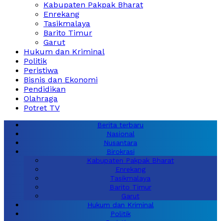
Kabupaten Pakpak Bharat
Enrekang
Tasikmalaya
Barito Timur
Garut
Hukum dan Kriminal
Politik
Peristiwa
Bisnis dan Ekonomi
Pendidikan
Olahraga
Potret TV
Berita terbaru
Nasional
Nusantara
Birokrasi
Kabupaten Pakpak Bharat
Enrekang
Tasikmalaya
Barito Timur
Garut
Hukum dan Kriminal
Politik