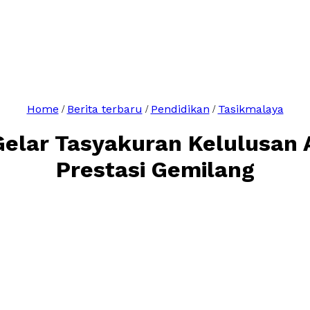
Home
Berita terbaru
Pendidikan
Tasikmalaya
/
/
/
Gelar Tasyakuran Kelulusan
Prestasi Gemilang