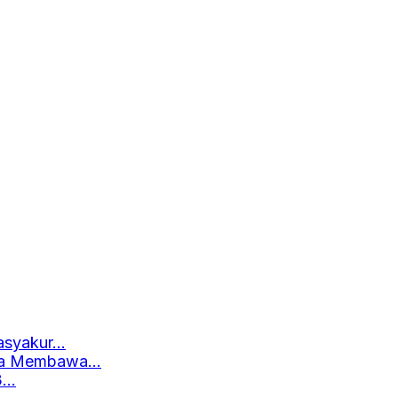
asyakur…
oga Membawa…
3…