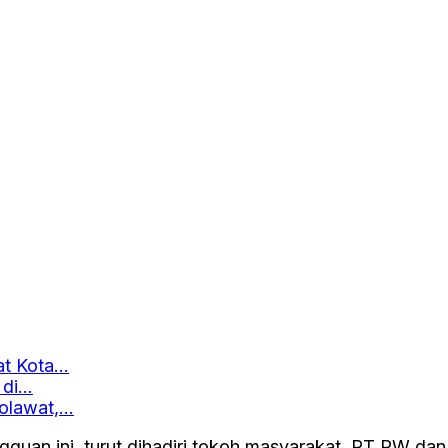
at Kota…
 di…
holawat,…
guan ini, turut dihadiri tokoh masyarakat, RT RW dan 