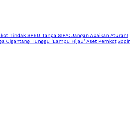
kot Tindak SPBU Tanpa SIPA: Jangan Abaikan Aturan!
rga Cigantang Tunggu ‘Lampu Hijau’ Aset Pemkot
Sopir