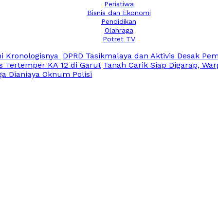
Peristiwa
Bisnis dan Ekonomi
Pendidikan
Olahraga
Potret TV
Ini Kronologisnya
DPRD Tasikmalaya dan Aktivis Desak Pem
s Tertemper KA 12 di Garut
Tanah Carik Siap Digarap, Wa
ga Dianiaya Oknum Polisi