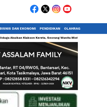
BISNIS DAN EKONOMI
PENDIDIKAN
OLAHRAGA
POTRET TV
kan Klakson Kereta, Seorang Wanita Misterius Tertemper KA 12 di Garut