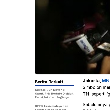
Jakarta,
MN
Berita Terkait
Simbolon mem
Sukses Curi Motor di
TNI seperti ‘
Garut, Pria Bertato Diciduk
Polisi, Ini Kronologisnya
Sebelumnya pe
DPRD Tasikmalaya dan
Aktivis Desak Pemkot