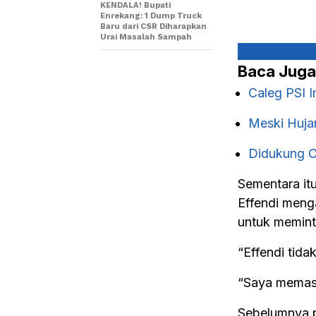
KENDALA! Bupati
Enrekang: 1 Dump Truck
Baru dari CSR Diharapkan
Urai Masalah Sampah
Baca Juga
Caleg PSI 
Meski Hujan
Didukung C
Sementara it
Effendi menga
untuk memint
“Effendi tidak
“Saya memasti
Sebelumnya p