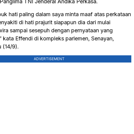
anglima TNI Jenderal Andika Perkasa.
buk hati paling dalam saya minta maaf atas perkataan
yakiti di hati prajurit siapapun dia dari mulai
ira sampai sesepuh dengan pernyataan yang
n,” kata Effendi di kompleks parlemen, Senayan,
 (14/9).
ADVERTISEMENT