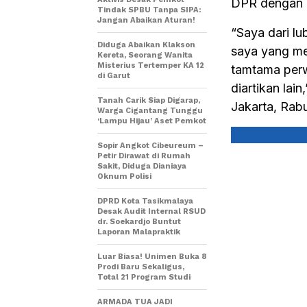
DPR dengan P
Tindak SPBU Tanpa SIPA:
Jangan Abaikan Aturan!
“Saya dari lu
Diduga Abaikan Klakson
saya yang men
Kereta, Seorang Wanita
Misterius Tertemper KA 12
tamtama perw
di Garut
diartikan lai
Tanah Carik Siap Digarap,
Jakarta, Rabu
Warga Cigantang Tunggu
‘Lampu Hijau’ Aset Pemkot
Sopir Angkot Cibeureum –
Petir Dirawat di Rumah
Sakit, Diduga Dianiaya
Oknum Polisi
DPRD Kota Tasikmalaya
Desak Audit Internal RSUD
dr. Soekardjo Buntut
Laporan Malapraktik
Luar Biasa! Unimen Buka 8
Prodi Baru Sekaligus,
Total 21 Program Studi
ARMADA TUA JADI