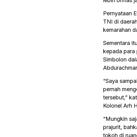
lebih ormas j
Pernyataan E
TNI di daera
kemarahan dan
Sementara it
kepada para 
Simbolon dal
Abdurachman 
“Saya sampai
pernah menge
tersebut,” k
Kolonel Arh H
“Mungkin saja
prajurit, bah
tokoh di rua