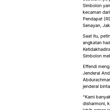
Simbolon yan
kecaman dari 
Pendapat (RD
Senayan, Jak
Saat itu, pet
angkatan had
Ketidakhadir
Simbolon mel
Effendi meng
Jenderal And
Abdurachman.
jenderal bint
“Kami banyak 
disharmoni, k