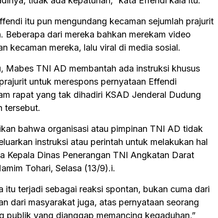
adinya, tidak ada kepatuhan,” kata Effendi kala itu.
ffendi itu pun mengundang kecaman sejumlah prajurit
h. Beberapa dari mereka bahkan merekam video
 kecaman mereka, lalu viral di media sosial.
u, Mabes TNI AD membantah ada instruksi khusus
prajurit untuk merespons pernyataan Effendi
am rapat yang tak dihadiri KSAD Jenderal Dudung
tersebut.
kan bahwa organisasi atau pimpinan TNI AD tidak
luarkan instruksi atau perintah untuk melakukan hal
ata Kepala Dinas Penerangan TNI Angkatan Darat
amim Tohari, Selasa (13/9).i.
 itu terjadi sebagai reaksi spontan, bukan cuma dari
kan dari masyarakat juga, atas pernyataan seorang
ng publik yang dianggap memancing kegaduhan,”