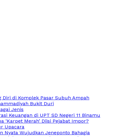
 Diri di Komplek Pasar Subuh Ampah
hammadiyah Bukit Duri
agai Jenis
rasi Keuangan di UPT SD Negeri 11 Binamu
 ‘Karpet Merah’ Diisi Pejabat Impor?
ur Upacara
an Nyata Wujudkan Jeneponto Bahagia