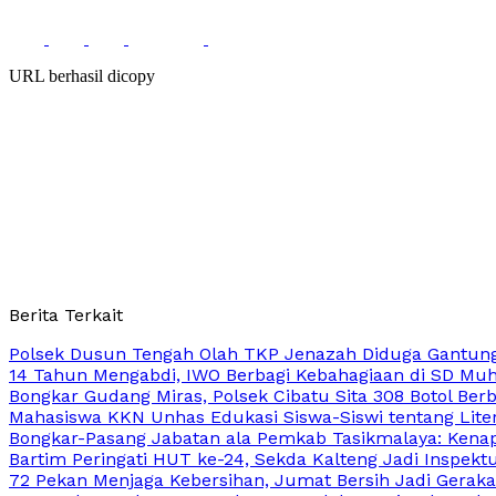
URL berhasil dicopy
Berita Terkait
Polsek Dusun Tengah Olah TKP Jenazah Diduga Gantung
14 Tahun Mengabdi, IWO Berbagi Kebahagiaan di SD Mu
Bongkar Gudang Miras, Polsek Cibatu Sita 308 Botol Berb
Mahasiswa KKN Unhas Edukasi Siswa-Siswi tentang Lite
Bongkar-Pasang Jabatan ala Pemkab Tasikmalaya: Kenapa
Bartim Peringati HUT ke-24, Sekda Kalteng Jadi Inspekt
72 Pekan Menjaga Kebersihan, Jumat Bersih Jadi Gerak