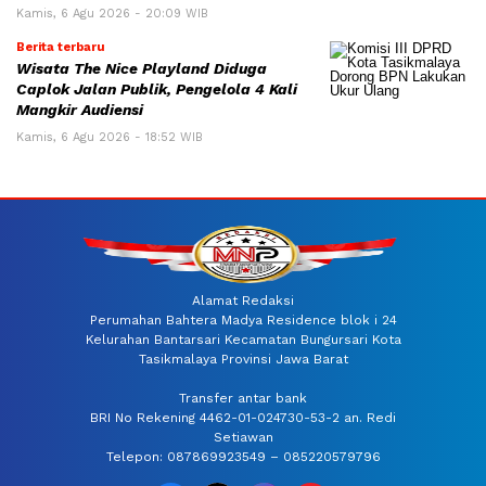
Kamis, 6 Agu 2026 - 20:09 WIB
Berita terbaru
Wisata The Nice Playland Diduga
Caplok Jalan Publik, Pengelola 4 Kali
Mangkir Audiensi
Kamis, 6 Agu 2026 - 18:52 WIB
Alamat Redaksi
Perumahan Bahtera Madya Residence blok i 24
Kelurahan Bantarsari Kecamatan Bungursari Kota
Tasikmalaya Provinsi Jawa Barat
Transfer antar bank
BRI No Rekening 4462-01-024730-53-2 an. Redi
Setiawan
Telepon: 087869923549 – 085220579796