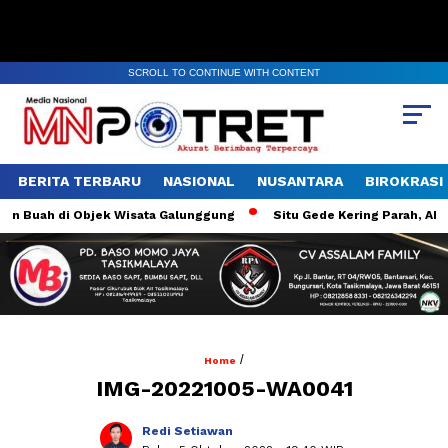
SCROLL TO CONTINUE WITH CONTENT
BERITA TERBARU
NASIONAL
NUSANTARA
BIROKRASI
 Buah di Objek Wisata Galunggung
Situ Gede Kering Parah, Aktiv
/
Home
IMG-20221005-WA0041
Redi Setiawan