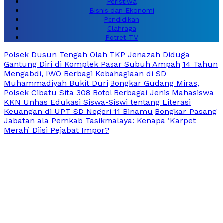
Peristiwa
Bisnis dan Ekonomi
Pendidikan
Olahraga
Potret TV
Polsek Dusun Tengah Olah TKP Jenazah Diduga
Gantung Diri di Komplek Pasar Subuh Ampah
14 Tahun
Mengabdi, IWO Berbagi Kebahagiaan di SD
Muhammadiyah Bukit Duri
Bongkar Gudang Miras,
Polsek Cibatu Sita 308 Botol Berbagai Jenis
Mahasiswa
KKN Unhas Edukasi Siswa-Siswi tentang Literasi
Keuangan di UPT SD Negeri 11 Binamu
Bongkar-Pasang
Jabatan ala Pemkab Tasikmalaya: Kenapa ‘Karpet
Merah’ Diisi Pejabat Impor?