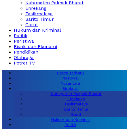
Kabupaten Pakpak Bharat
Enrekang
Tasikmalaya
Barito Timur
Garut
Hukum dan Kriminal
Politik
Peristiwa
Bisnis dan Ekonomi
Pendidikan
Olahraga
Potret TV
Berita terbaru
Nasional
Nusantara
Birokrasi
Kabupaten Pakpak Bharat
Enrekang
Tasikmalaya
Barito Timur
Garut
Hukum dan Kriminal
Politik