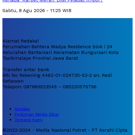
Sabtu, 8 Agu 2026 - 11:25 WIB
Alamat Redaksi
Perumahan Bahtera Madya Residence blok i 24
Kelurahan Bantarsari Kecamatan Bungursari Kota
Tasikmalaya Provinsi Jawa Barat
Transfer antar bank
BRI No Rekening 4462-01-024730-53-2 an. Redi
Setiawan
Telepon: 087869923549 – 085220579796
Redaksi
Pedoman Media Siber
Tentang Kami
©2022-2024 - Media Nasional Potret - PT Asrahi Cipta