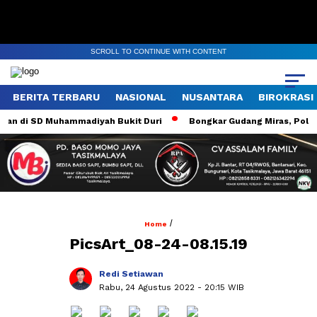
SCROLL TO CONTINUE WITH CONTENT
BERITA TERBARU
NASIONAL
NUSANTARA
BIROKRASI
an di SD Muhammadiyah Bukit Duri
Bongkar Gudang Miras, Polsek 
/
Home
PicsArt_08-24-08.15.19
Redi Setiawan
Rabu, 24 Agustus 2022
- 20:15 WIB