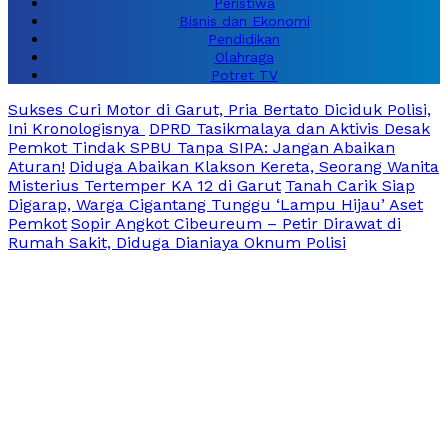
Peristiwa
Bisnis dan Ekonomi
Pendidikan
Olahraga
Potret TV
Sukses Curi Motor di Garut, Pria Bertato Diciduk Polisi,
Ini Kronologisnya
DPRD Tasikmalaya dan Aktivis Desak
Pemkot Tindak SPBU Tanpa SIPA: Jangan Abaikan
Aturan!
Diduga Abaikan Klakson Kereta, Seorang Wanita
Misterius Tertemper KA 12 di Garut
Tanah Carik Siap
Digarap, Warga Cigantang Tunggu ‘Lampu Hijau’ Aset
Pemkot
Sopir Angkot Cibeureum – Petir Dirawat di
Rumah Sakit, Diduga Dianiaya Oknum Polisi