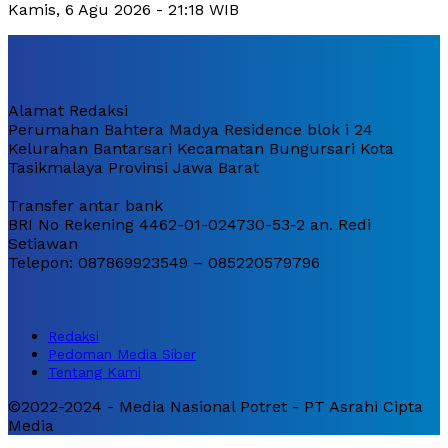
Kamis, 6 Agu 2026 - 21:18 WIB
Alamat Redaksi
Perumahan Bahtera Madya Residence blok i 24
Kelurahan Bantarsari Kecamatan Bungursari Kota
Tasikmalaya Provinsi Jawa Barat
Transfer antar bank
BRI No Rekening 4462-01-024730-53-2 an. Redi
Setiawan
Telepon: 087869923549 – 085220579796
Redaksi
Pedoman Media Siber
Tentang Kami
©2022-2024 - Media Nasional Potret - PT Asrahi Cipta
Media