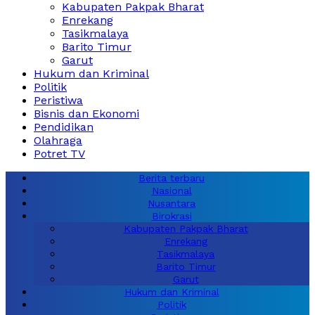
Kabupaten Pakpak Bharat
Enrekang
Tasikmalaya
Barito Timur
Garut
Hukum dan Kriminal
Politik
Peristiwa
Bisnis dan Ekonomi
Pendidikan
Olahraga
Potret TV
Berita terbaru
Nasional
Nusantara
Birokrasi
Kabupaten Pakpak Bharat
Enrekang
Tasikmalaya
Barito Timur
Garut
Hukum dan Kriminal
Politik