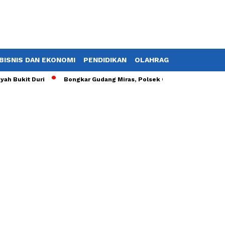
BISNIS DAN EKONOMI
PENDIDIKAN
OLAHRAGA
POTRET TV
 Bukit Duri
Bongkar Gudang Miras, Polsek Cibatu Sita 308 Botol 