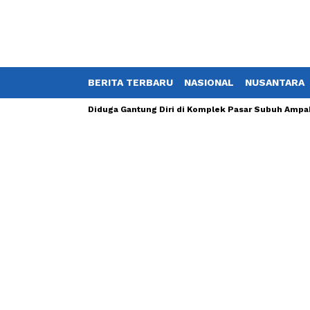
BERITA TERBARU
NASIONAL
NUSANTARA
lah TKP Jenazah Diduga Gantung Diri di Komplek Pasar Subuh Ampah