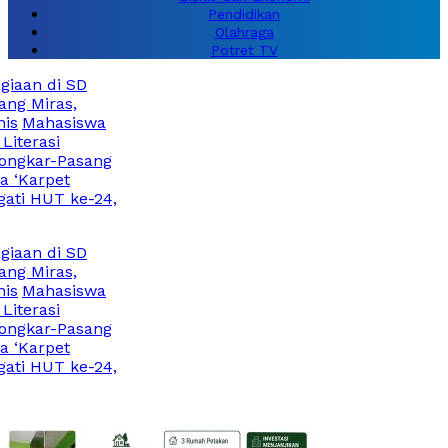
Pendidikan
Olahraga
Potret TV
aan di SD
 Miras,
Mahasiswa
terasi
gkar-Pasang
‘Karpet
ti HUT ke-24,
aan di SD
 Miras,
Mahasiswa
terasi
gkar-Pasang
‘Karpet
ti HUT ke-24,