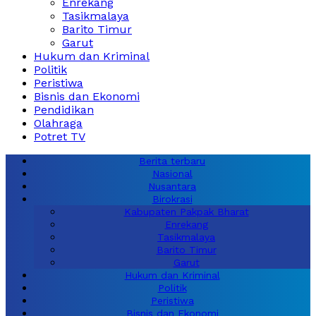
Enrekang
Tasikmalaya
Barito Timur
Garut
Hukum dan Kriminal
Politik
Peristiwa
Bisnis dan Ekonomi
Pendidikan
Olahraga
Potret TV
Berita terbaru
Nasional
Nusantara
Birokrasi
Kabupaten Pakpak Bharat
Enrekang
Tasikmalaya
Barito Timur
Garut
Hukum dan Kriminal
Politik
Peristiwa
Bisnis dan Ekonomi