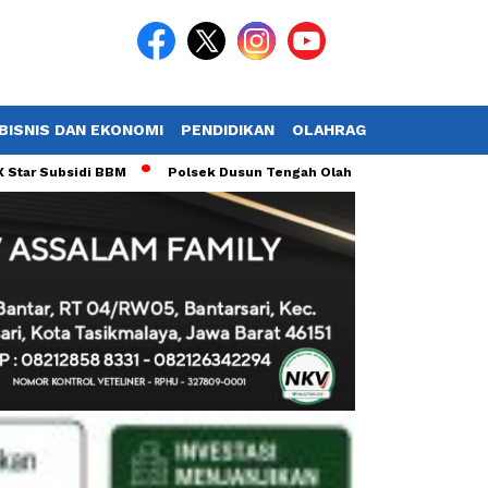
BISNIS DAN EKONOMI
PENDIDIKAN
OLAHRAGA
POTRET TV
ubsidi BBM
Polsek Dusun Tengah Olah TKP Jenazah Diduga Gantun