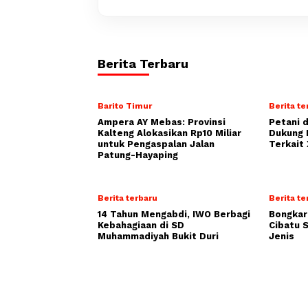
Berita Terbaru
Barito Timur
Berita te
Ampera AY Mebas: Provinsi
Petani 
Kalteng Alokasikan Rp10 Miliar
Dukung 
untuk Pengaspalan Jalan
Terkait
Patung-Hayaping
Berita terbaru
Berita te
14 Tahun Mengabdi, IWO Berbagi
Bongkar
Kebahagiaan di SD
Cibatu 
Muhammadiyah Bukit Duri
Jenis