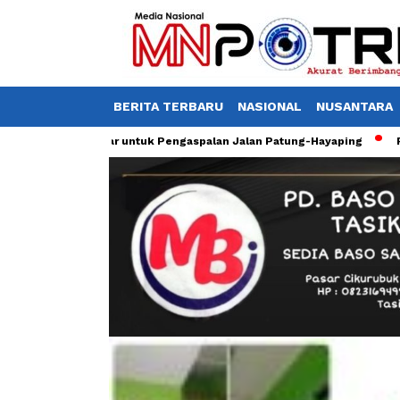
BERITA TERBARU
NASIONAL
NUSANTARA
an Rp10 Miliar untuk Pengaspalan Jalan Patung-Hayaping
Petani d