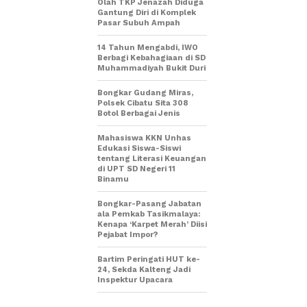
Olah TKP Jenazah Diduga
Gantung Diri di Komplek
Pasar Subuh Ampah
14 Tahun Mengabdi, IWO
Berbagi Kebahagiaan di SD
Muhammadiyah Bukit Duri
Bongkar Gudang Miras,
Polsek Cibatu Sita 308
Botol Berbagai Jenis
Mahasiswa KKN Unhas
Edukasi Siswa-Siswi
tentang Literasi Keuangan
di UPT SD Negeri 11
Binamu
Bongkar-Pasang Jabatan
ala Pemkab Tasikmalaya:
Kenapa ‘Karpet Merah’ Diisi
Pejabat Impor?
Bartim Peringati HUT ke-
24, Sekda Kalteng Jadi
Inspektur Upacara