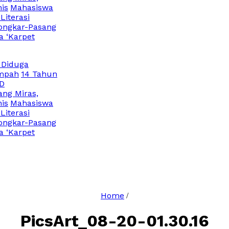
Mahasiswa
erasi
kar-Pasang
Karpet
duga
ah
14 Tahun
 Miras,
Mahasiswa
erasi
kar-Pasang
Karpet
Home
/
PicsArt_08-20-01.30.16