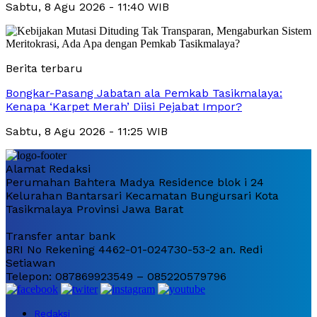
Sabtu, 8 Agu 2026 - 11:40 WIB
Berita terbaru
Bongkar-Pasang Jabatan ala Pemkab Tasikmalaya:
Kenapa ‘Karpet Merah’ Diisi Pejabat Impor?
Sabtu, 8 Agu 2026 - 11:25 WIB
Alamat Redaksi
Perumahan Bahtera Madya Residence blok i 24
Kelurahan Bantarsari Kecamatan Bungursari Kota
Tasikmalaya Provinsi Jawa Barat
Transfer antar bank
BRI No Rekening 4462-01-024730-53-2 an. Redi
Setiawan
Telepon: 087869923549 – 085220579796
Redaksi