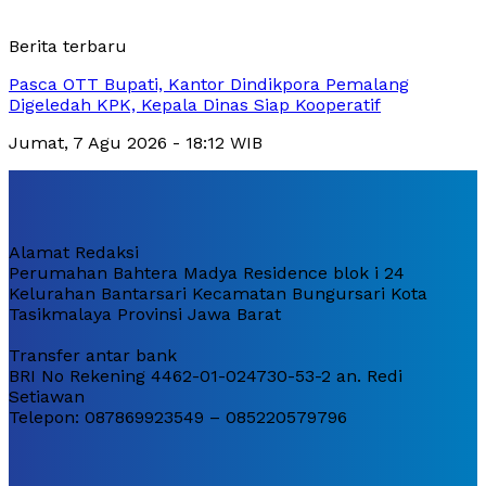
Berita terbaru
Pasca OTT Bupati, Kantor Dindikpora Pemalang
Digeledah KPK, Kepala Dinas Siap Kooperatif
Jumat, 7 Agu 2026 - 18:12 WIB
Alamat Redaksi
Perumahan Bahtera Madya Residence blok i 24
Kelurahan Bantarsari Kecamatan Bungursari Kota
Tasikmalaya Provinsi Jawa Barat
Transfer antar bank
BRI No Rekening 4462-01-024730-53-2 an. Redi
Setiawan
Telepon: 087869923549 – 085220579796