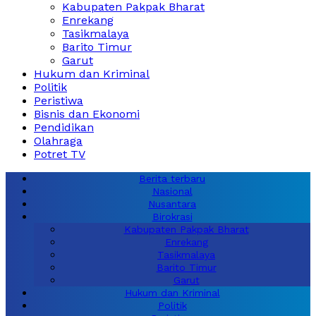
Kabupaten Pakpak Bharat
Enrekang
Tasikmalaya
Barito Timur
Garut
Hukum dan Kriminal
Politik
Peristiwa
Bisnis dan Ekonomi
Pendidikan
Olahraga
Potret TV
Berita terbaru
Nasional
Nusantara
Birokrasi
Kabupaten Pakpak Bharat
Enrekang
Tasikmalaya
Barito Timur
Garut
Hukum dan Kriminal
Politik