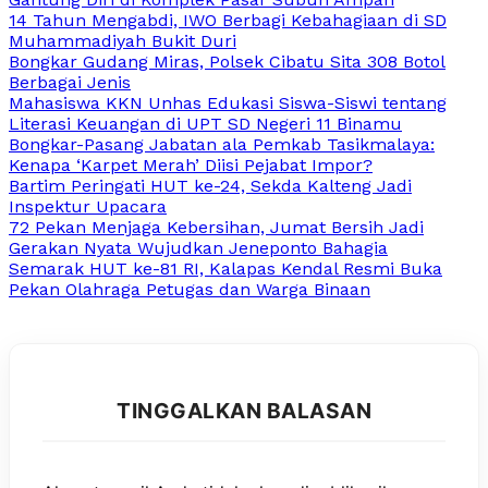
14 Tahun Mengabdi, IWO Berbagi Kebahagiaan di SD
Muhammadiyah Bukit Duri
Bongkar Gudang Miras, Polsek Cibatu Sita 308 Botol
Berbagai Jenis
Mahasiswa KKN Unhas Edukasi Siswa-Siswi tentang
Literasi Keuangan di UPT SD Negeri 11 Binamu
Bongkar-Pasang Jabatan ala Pemkab Tasikmalaya:
Kenapa ‘Karpet Merah’ Diisi Pejabat Impor?
Bartim Peringati HUT ke-24, Sekda Kalteng Jadi
Inspektur Upacara
72 Pekan Menjaga Kebersihan, Jumat Bersih Jadi
Gerakan Nyata Wujudkan Jeneponto Bahagia
Semarak HUT ke-81 RI, Kalapas Kendal Resmi Buka
Pekan Olahraga Petugas dan Warga Binaan
TINGGALKAN BALASAN