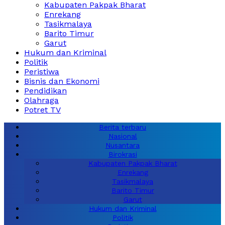
Kabupaten Pakpak Bharat
Enrekang
Tasikmalaya
Barito Timur
Garut
Hukum dan Kriminal
Politik
Peristiwa
Bisnis dan Ekonomi
Pendidikan
Olahraga
Potret TV
Berita terbaru
Nasional
Nusantara
Birokrasi
Kabupaten Pakpak Bharat
Enrekang
Tasikmalaya
Barito Timur
Garut
Hukum dan Kriminal
Politik