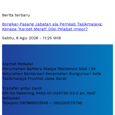
Berita terbaru
Bongkar-Pasang Jabatan ala Pemkab Tasikmalaya:
Kenapa ‘Karpet Merah’ Diisi Pejabat Impor?
Sabtu, 8 Agu 2026 - 11:25 WIB
Alamat Redaksi
Perumahan Bahtera Madya Residence blok i 24
Kelurahan Bantarsari Kecamatan Bungursari Kota
Tasikmalaya Provinsi Jawa Barat
Transfer antar bank
BRI No Rekening 4462-01-024730-53-2 an. Redi
Setiawan
Telepon: 087869923549 – 085220579796