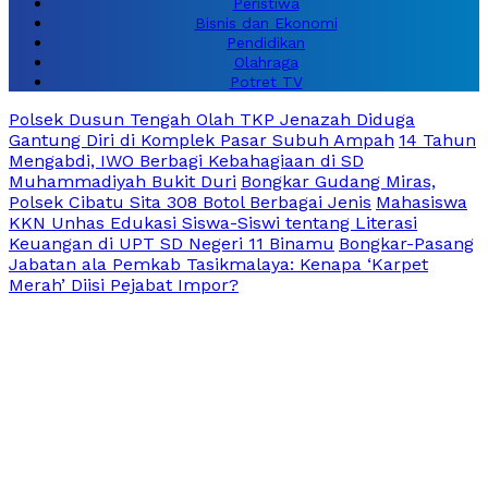
Peristiwa
Bisnis dan Ekonomi
Pendidikan
Olahraga
Potret TV
Polsek Dusun Tengah Olah TKP Jenazah Diduga
Gantung Diri di Komplek Pasar Subuh Ampah
14 Tahun
Mengabdi, IWO Berbagi Kebahagiaan di SD
Muhammadiyah Bukit Duri
Bongkar Gudang Miras,
Polsek Cibatu Sita 308 Botol Berbagai Jenis
Mahasiswa
KKN Unhas Edukasi Siswa-Siswi tentang Literasi
Keuangan di UPT SD Negeri 11 Binamu
Bongkar-Pasang
Jabatan ala Pemkab Tasikmalaya: Kenapa ‘Karpet
Merah’ Diisi Pejabat Impor?